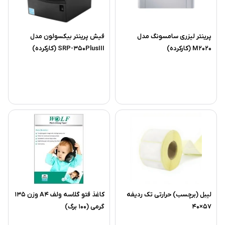
پرینتر لیزری سامسونگ مدل
فیش پرینتر بیکسولون مدل
M2020 (کارکرده)
SRP-350PlusIII (کارکرده)
ليبل (برچسب) حرارتی تک رديفه
کاغذ فتو گلاسه ولف A4 وزن 135
57×40
گرمی (100 برگ)