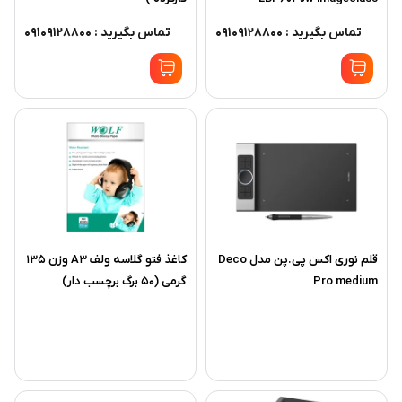
تماس بگیرید : 09109128800
تماس بگیرید : 09109128800
قلم نوری اکس پی.پن مدل Deco
کاغذ فتو گلاسه ولف A3 وزن 135
Pro medium
گرمی (50 برگ برچسب دار)