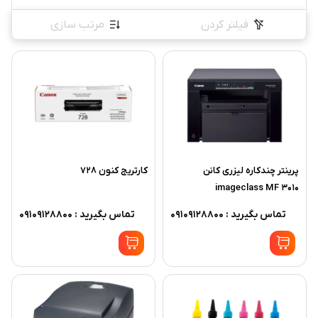
فیلتر کردن
مرتب سازی
پرینتر چندکاره لیزری کانن
کارتریج کنون 728
imageclass MF 3010
تماس بگیرید : 09109128800
تماس بگیرید : 09109128800