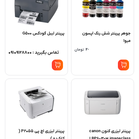
جوهر پرینتر شش رنگ اپسون
پرینتر لیبل گودگس G500
میوا
-2
تومان
تماس بگیرید : 09109128800
پرینتر لیزری کنون canon
پرینتر لیزری اچ پی P2055 (
LBP6030w imageclass
کارکرده )