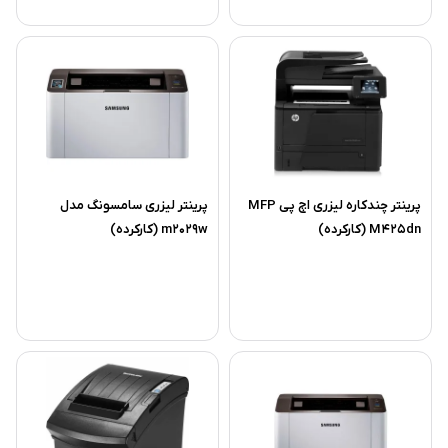
پرینتر چندکاره لیزری اچ پی MFP
پرینتر لیزری سامسونگ مدل
M425dn (کارکرده)
m2029w (کارکرده)