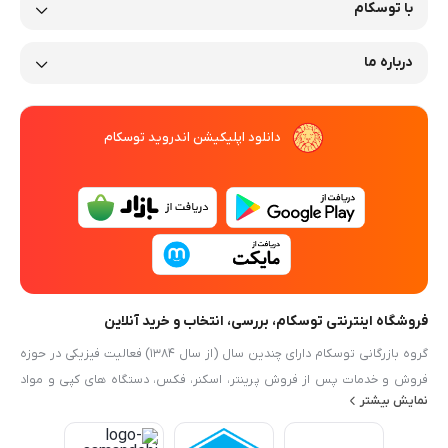
با توسکام
درباره ما
دانلود اپلیکیشن اندروید توسکام
فروشگاه اینترنتی توسکام، بررسی، انتخاب و خرید آنلاین
گروه بازرگانی توسکام دارای چندین سال (از سال ۱۳۸۴) فعالیت فیزیکی در حوزه
فروش و خدمات پس از فروش پرینتر، اسکنر، فکس، دستگاه های کپی و مواد
نمایش بیشتر
مصرفی آنها و بطور کلی ماشین های اداری در مشهد (خیابان دستغیب) می باشد.