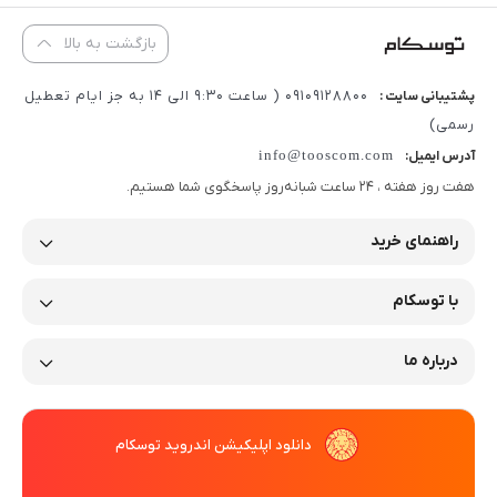
کنید. این لیبل‌ها با برندهای تخصصی لیبل پرینتر مانند
بازگشت به بالا
Godex، Sewoo، TSC و Zebra سازگار هستند. اگر قصد خرید
لیبل برای پرینتر لیبل زن را دارید، انتخاب نوع متریال و سایز
09109128800 ( ساعت 9:30 الی 14 به جز ایام تعطیل
پشتیبانی سایت :
مناسب اهمیت زیادی دارد.
رسمی)
info@tooscom.com
آدرس ایمیل:
هفت روز هفته ، 24 ساعت شبانه‌روز پاسخگوی شما هستیم.
راهنمای خرید
با توسکام
درباره ما
دانلود اپلیکیشن اندروید توسکام