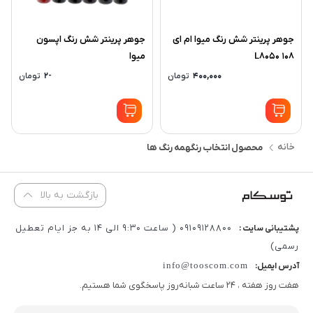
جوهر پرینتر شش رنگ میوا ام ای
جوهر پرینتر شش رنگ اپسون
108 L8050
میوا
400,000
تومان
-2
تومان
خانه
محصول انتخاب رنگ
همه رنگ ها
بازگشت به بالا
09109128800 ( ساعت 9:30 الی 14 به جز ایام تعطیل
پشتیبانی سایت :
رسمی)
info@tooscom.com
آدرس ایمیل:
هفت روز هفته ، 24 ساعت شبانه‌روز پاسخگوی شما هستیم.