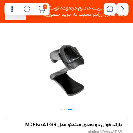
0
به دستور مدیریت محترم مجموعه توسکام ،
پشتیبانی
خرید آنلاین ارزانتر نسبت به خرید حضوری.
آنلاین
بارکد خوان دو بعدی میندئو مدل MD6600AT-SR
mindeo MD6600AT-SR