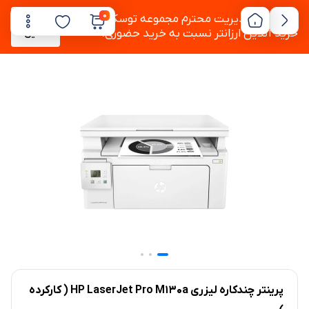
0
به دستور مدیریت محترم مجموعه توسکام ،
پشتیبانی
خرید آنلاین ارزانتر نسبت به خرید حضوری.
آنلاین
پرینتر چندکاره لیزری HP LaserJet Pro M130a ( کارکرده