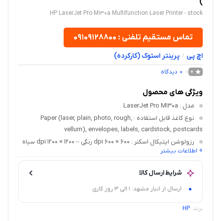
)
HP LaserJet Pro M130a Multifunction Laser Printer - stock
تماس مستقیم تلفنی : ۰۹۱۰۹۱۲۸۸۰۰
اچ پی
پرینتر استوک (کارکرده)
/
0
دیدگاه
0
ویژگی های محصول
مدل
: LaserJet Pro M130a
نوع کاغذ قابل استفاده
: Paper (laser, plain, photo, rough,
vellum), envelopes, labels, cardstock, postcards
رزولوشن اپتیکال اسکنر
: 600 × 600 dpi رنگی – 1200 × 1200 dpi سیاه‌
+ اطلاعات بیشتر
و سفید
سایز اسکن
: 297 × 215.9 میلی‌متر
شرایط ارسال کالا
توان کار ماهانه
: 10000 برگه
ارسال از انبار مشهد: 1 الی 3 روز کاری
کارتریج سازگار
: (HP 17A (CF217A
برند:
HP