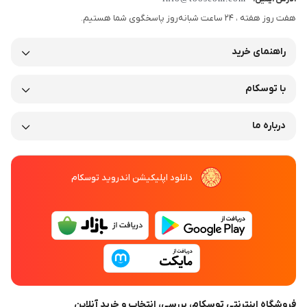
هفت روز هفته ، 24 ساعت شبانه‌روز پاسخگوی شما هستیم.
پشتیبانی از بارکدهای یک بعدی و دو بعدی شامل UPC/EAN، Code 39،
QR Code، DataMatrix و PDF417
راهنمای خرید
سرعت اسکن بالا و پردازش فوری داده‌ها
با توسکام
خواندن بارکدهای آسیب‌دیده یا کم‌رنگ با دقت مناسب
رابط اتصال USB و RS-232 برای نصب سریع و آسان
درباره ما
بدنه مقاوم و سبک برای استفاده طولانی در محیط‌های پرتردد
نور کمکی و نشانگر LED برای هدف‌گیری راحت و بدون خطا
دانلود اپلیکیشن اندروید توسکام
سازگار با سیستم‌های مدیریت فروش و انبارداری
کاربرد ها :
بارکدخوان Griffon GD4400 (کارکرده) مناسب برای فروشگاه‌ها، انبارها و
مراکز توزیع است و به سرعت و دقت عملیات ثبت کالا و کنترل موجودی
کمک می‌کند. همچنین برای اسکن بارکدهای محصولات، برچسب‌های
فروشگاه اینترنتی توسکام، بررسی، انتخاب و خرید آنلاین