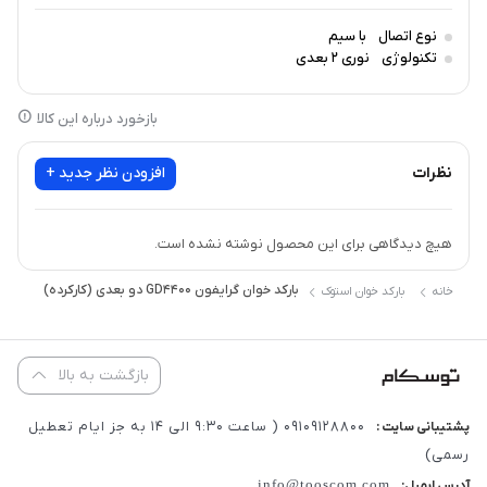
نوع اتصال
با سیم
تکنولوژی
نوری 2 بعدی
بازخورد درباره این کالا
نظرات
افزودن نظر جدید +
هیچ دیدگاهی برای این محصول نوشته نشده است.
بارکد خوان گرایفون GD4400 دو بعدی (کارکرده)
خانه
بارکد خوان استوک
بازگشت به بالا
09109128800 ( ساعت 9:30 الی 14 به جز ایام تعطیل
پشتیبانی سایت :
رسمی)
ویژگی ها :
info@tooscom.com
آدرس ایمیل: