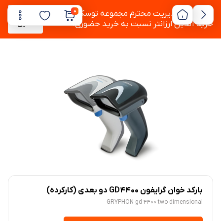
0
به دستور مدیریت محترم مجموعه توسکام ،
پشتیبانی
خرید آنلاین ارزانتر نسبت به خرید حضوری.
آنلاین
بارکد خوان گرایفون GD4400 دو بعدی (کارکرده)
GRYPHON gd 4400 two dimensional