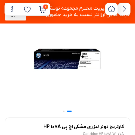
0
به دستور مدیریت محترم مجموعه توسکام ،
پشتیبانی
خرید آنلاین ارزانتر نسبت به خرید حضوری.
آنلاین
کارتریج تونر لیزری مشکی اچ پی HP 107A
Cartridge HP 107A W1107A