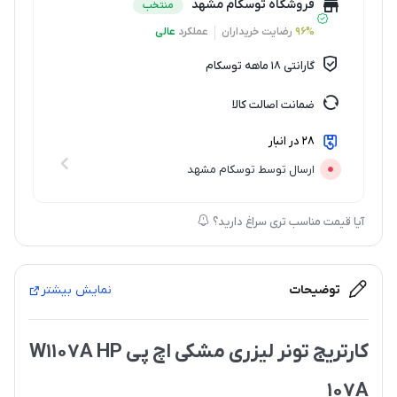
فروشگاه توسکام مشهد
منتخب
96%
رضایت خریداران
عملکرد
عالی
گارانتی 18 ماهه توسکام
ضمانت اصالت کالا
28 در انبار
ارسال توسط توسکام مشهد
آیا قیمت مناسب تری سراغ دارید؟
توضیحات
نمایش بیشتر
کارتریج تونر لیزری مشکی اچ پی W1107A HP
107A