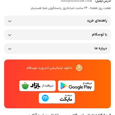
info@tooscom.com
آدرس ایمیل:
برای چاپ فاکتور، گزارشات روزانه، نامه‌های اداری، فرم‌ها و مدارک سازمانی
هفت روز هفته ، 24 ساعت شبانه‌روز پاسخگوی شما هستیم.
انتخابی ایده‌آل است و خروجی یکنواخت و شفاف ارائه می‌دهد.
راهنمای خرید
با خرید کارتریج تونر مشکی HP 107A W1107A از
فروشگاه توسکام
، از
کیفیت چاپ حرفه‌ای، عمر مناسب و عملکرد مطمئن دستگاه خود بهره‌مند
با توسکام
شوید.
درباره ما
کارتریج چیست ؟
دانلود اپلیکیشن اندروید توسکام
کارتریج
، قطعه‌ای مصرفی در پرینتر است که وظیفه تأمین رنگ مورد نیاز
برای چاپ را بر عهده دارد. این رنگ می‌تواند به شکل تونر پودری در
پرینترهای لیزری یا جوهر مایع در پرینترهای جوهرافشان باشد.
فرآیند چاپ با استفاده از کارتریج به‌گونه‌ای طراحی شده که متن‌ها و
تصاویر با کیفیت بالا و دقت مناسب روی کاغذ منتقل شوند.
به دلیل نقش حیاتی در کیفیت چاپ، کارتريج یکی از مهم‌ترین اجزای
پرینتر