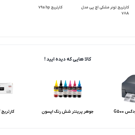
کارتریج تونر مشکی اچ پی مدل
کارتریج 79a hp
78A
کالا هایی که دیده ایید !
س G500
جوهر پرینتر شش رنگ اپسون
کارتریج کن
میوا