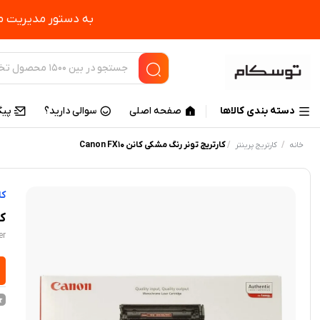
به دستور مدیریت مح
دسته بندی کالاها
صفحه اصلی
سوالی دارید؟
پیگ
/
/
کارتریج تونر رنگ مشکی کانن Canon FX10
خانه
کارتریج پرینتر
کا
کا
er