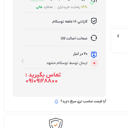
96%
رضایت خریداران
عملکرد
عالی
گارانتی 18 ماهه توسکام
ضمانت اصالت کالا
20 در انبار
ارسال توسط توسکام مشهد
تماس بگیرید :
09109128800
آیا قیمت مناسب تری سراغ دارید؟