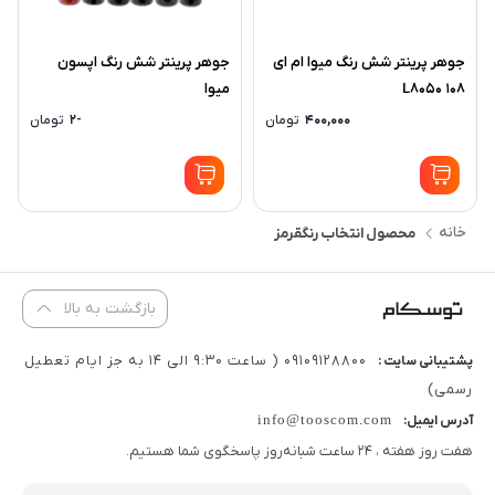
جوهر پرینتر شش رنگ میوا ام ای
جوهر پرینتر شش رنگ اپسون
108 L8050
میوا
400,000
تومان
-2
تومان
خانه
محصول انتخاب رنگ
قرمز
بازگشت به بالا
09109128800 ( ساعت 9:30 الی 14 به جز ایام تعطیل
پشتیبانی سایت :
رسمی)
info@tooscom.com
آدرس ایمیل:
هفت روز هفته ، 24 ساعت شبانه‌روز پاسخگوی شما هستیم.