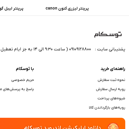
پرینتر لیزری کنون canon
پرینتر لیبل گودگ
LBP6030w imageclass
پشتیبانی سایت :
09109128800 ( ساعت 9:30 الی 14 به جز ایام تعطیل رسمی)
راهنمای خرید
با توسکام
نحوه ثبت سفارش
حریم خصوصی
رویه ارسال سفارش
پاسخ به پرسش‌های مت
شیوه‌های پرداخت
رویه‌های بازگرداندن کالا
دانلود اپلیکیشن اندروید توسکام