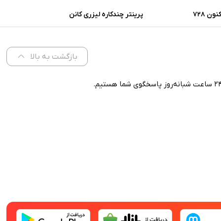
ون 728
پرینتر چندکاره لیزری کانن
imageclass MF 3010
بازگشت به بالا