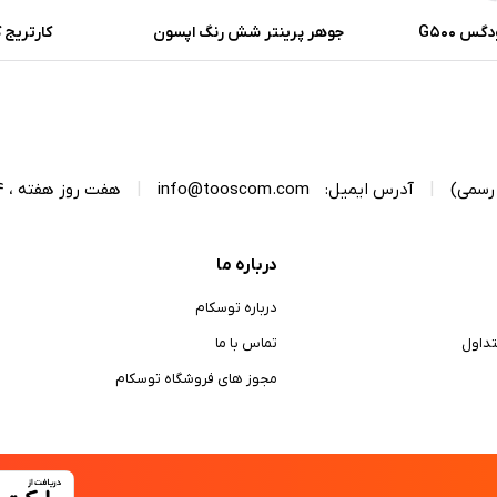
س G500
جوهر پرینتر شش رنگ اپسون
کارتریج کن
میوا
|
آدرس ایمیل:
info@tooscom.com
|
هفت روز هفته ، 24 ساعت شبانه‌روز پاسخگوی شما هستیم.
درباره ما
درباره توسکام
داول
تماس با ما
مجوز های فروشگاه توسکام